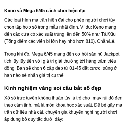
Keno và Mega 6/45 cách chơi hiện đại
Các loại hình ma trận hiện đại cho phép người chơi tùy
chọn tập hợp số trong mẫu nhất định. Ví dụ: Keno mang
đến các cửa có xác suất trúng lên đến 50% như Tài/Xỉu
(Tổng điểm các viên bi lớn hay nhỏ hơn 810), Chẵn/Lẻ.
Trong khi đó, Mega 6/45 mang đến cơ hội săn hũ Jackpot
tích lũy lũy tiến với giá trị giải thưởng tới hàng trăm triệu
đồng. Bạn sẽ chọn 6 cặp đẹp từ 01-45 đặt cược, trúng ở
hạn nào sẽ nhận giá trị cụ thể.
Kinh nghiệm vàng soi cầu bắt số đẹp
Xổ số trực tuyến không thuần túy là trò chơi may rủi đỏ đen
theo cảm tính, mà là môn khoa học xác suất. Để bẻ gãy ma
trận dữ liệu nhà cái, chuyên gia khuyến nghị người chơi
áp dụng bộ quy tắc dưới đây: