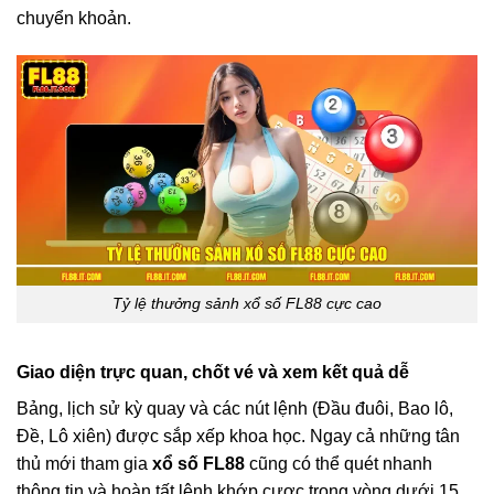
chuyển khoản.
Tỷ lệ thưởng sảnh xổ số FL88 cực cao
Giao diện trực quan, chốt vé và xem kết quả dễ
Bảng, lịch sử kỳ quay và các nút lệnh (Đầu đuôi, Bao lô,
Đề, Lô xiên) được sắp xếp khoa học. Ngay cả những tân
thủ mới tham gia
xổ số FL88
cũng có thể quét nhanh
thông tin và hoàn tất lệnh khớp cược trong vòng dưới 15