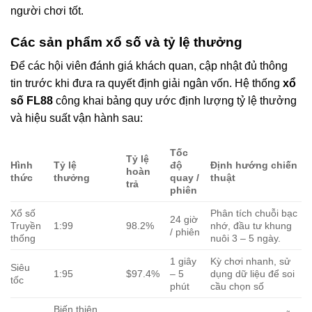
người chơi tốt.
Các sản phẩm xổ số và tỷ lệ thưởng
Để các hội viên đánh giá khách quan, cập nhật đủ thông
tin trước khi đưa ra quyết định giải ngân vốn. Hệ thống
xổ
số FL88
công khai bảng quy ước định lượng tỷ lệ thưởng
và hiệu suất vận hành sau:
Tốc
Tỷ lệ
Hình
Tỷ lệ
độ
Định hướng chiến
hoàn
thức
thưởng
quay /
thuật
trả
phiên
Xổ số
Phân tích chuỗi bạc
24 giờ
Truyền
1:99
98.2%
nhớ, đầu tư khung
/ phiên
thống
nuôi 3 – 5 ngày.
1 giây
Kỳ chơi nhanh, sử
Siêu
1:95
$97.4%
– 5
dụng dữ liệu để soi
tốc
phút
cầu chọn số
Biến thiên,