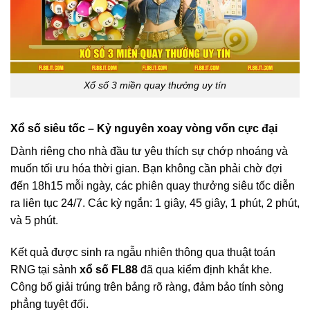
Xổ số 3 miền quay thưởng uy tín
Xổ số siêu tốc – Kỷ nguyên xoay vòng vốn cực đại
Dành riêng cho nhà đầu tư yêu thích sự chớp nhoáng và
muốn tối ưu hóa thời gian. Bạn không cần phải chờ đợi
đến 18h15 mỗi ngày, các phiên quay thưởng siêu tốc diễn
ra liên tục 24/7. Các kỳ ngắn: 1 giây, 45 giây, 1 phút, 2 phút,
và 5 phút.
Kết quả được sinh ra ngẫu nhiên thông qua thuật toán
RNG tại sảnh
xổ số FL88
đã qua kiểm định khắt khe.
Công bố giải trúng trên bảng rõ ràng, đảm bảo tính sòng
phẳng tuyệt đối.