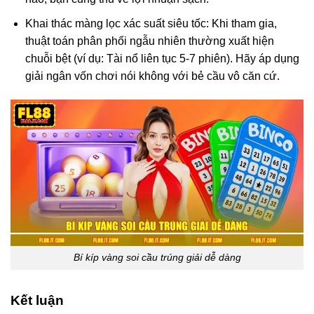
Khai thác màng lọc xác suất siêu tốc: Khi tham gia,
thuật toán phân phối ngẫu nhiên thường xuất hiện
chuỗi bệt (ví dụ: Tài nổ liên tục 5-7 phiên). Hãy áp dụng
giải ngân vốn chơi nói không với bẻ cầu vô căn cứ.
Bí kíp vàng soi cầu trúng giải dễ dàng
Kết luận