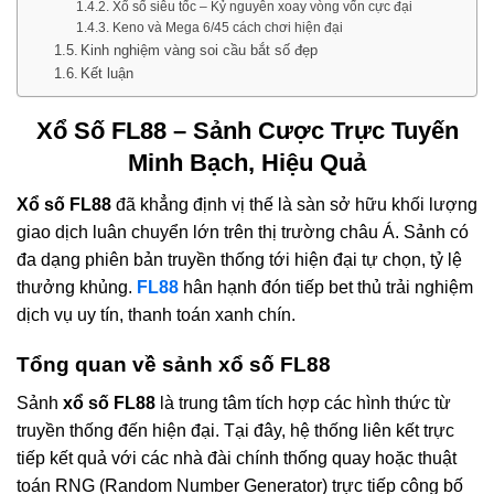
Xổ số siêu tốc – Kỷ nguyên xoay vòng vốn cực đại
Keno và Mega 6/45 cách chơi hiện đại
Kinh nghiệm vàng soi cầu bắt số đẹp
Kết luận
Xổ Số FL88 – Sảnh Cược Trực Tuyến
Minh Bạch, Hiệu Quả
Xổ số FL88
đã khẳng định vị thế là sàn sở hữu khối lượng
giao dịch luân chuyển lớn trên thị trường châu Á. Sảnh có
đa dạng phiên bản truyền thống tới hiện đại tự chọn, tỷ lệ
thưởng khủng.
FL88
hân hạnh đón tiếp bet thủ trải nghiệm
dịch vụ uy tín, thanh toán xanh chín.
Tổng quan về sảnh xổ số FL88
Sảnh
xổ số FL88
là trung tâm tích hợp các hình thức từ
truyền thống đến hiện đại. Tại đây, hệ thống liên kết trực
tiếp kết quả với các nhà đài chính thống quay hoặc thuật
toán RNG (Random Number Generator) trực tiếp công bố