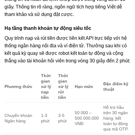
giây. Thông tin rõ ràng, ngôn ngữ tích hợp tiếng Việt dễ
tham khảo và sử dụng đặt cược.
Hạ tầng thanh khoản tự động siêu tốc
Quy trình nạp và rút tiền được liên kết API trực tiếp với hệ
thống ngân hàng nội địa và ví điện tử. Thưởng sau khi có
kết quả kỳ quay sẽ được robot kết toán tự động và cộng
thẳng vào tài khoản hội viên trong vòng 30 giây đến 2 phút:
Thời
Thời
gian
gian
Đặc điểm kỹ
Phương thức
xử lý
xử lý
Hạn mức
thuật
nạp
rút
tiền
tiền
Hỗ trợ hầu
50.000 –
trên 30 ngân
Chuyển khoản
1-3
3-5
500.000.000
hàng; kết
Ngân hàng
phút
phút
VNĐ
toán tự động
qua mã OTP.