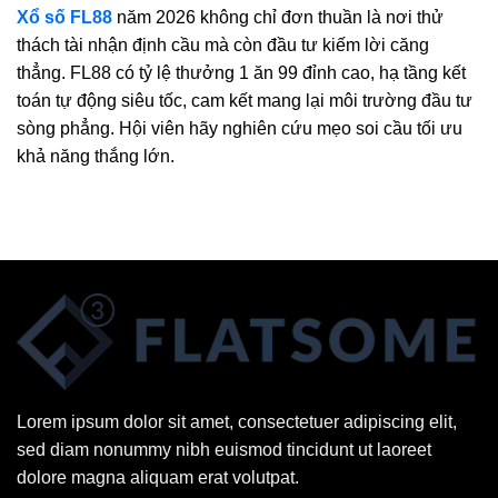
Xổ số FL88
năm 2026 không chỉ đơn thuần là nơi thử
thách tài nhận định cầu mà còn đầu tư kiếm lời căng
thẳng. FL88 có tỷ lệ thưởng 1 ăn 99 đỉnh cao, hạ tầng kết
toán tự động siêu tốc, cam kết mang lại môi trường đầu tư
sòng phẳng. Hội viên hãy nghiên cứu mẹo soi cầu tối ưu
khả năng thắng lớn.
Lorem ipsum dolor sit amet, consectetuer adipiscing elit,
sed diam nonummy nibh euismod tincidunt ut laoreet
dolore magna aliquam erat volutpat.